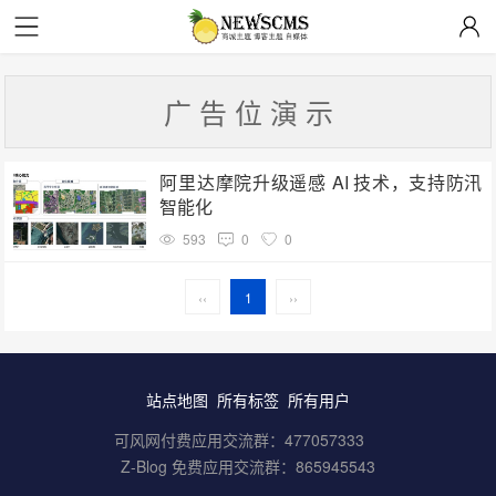
广 告 位 演 示
阿里达摩院升级遥感 AI 技术，支持防汛
智能化
593
0
0
‹‹
1
››
站点地图
所有标签
所有用户
可风网付费应用交流群：
477057333
Z-Blog 免费应用交流群：
865945543