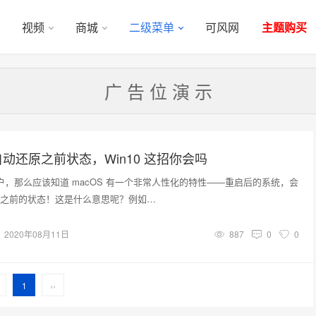
视频
商城
二级菜单
可风网
主题购买
广 告 位 演 示
动还原之前状态，Win10 这招你会吗
用户，那么应该知道 macOS 有一个非常人性化的特性——重启后的系统，会
之前的状态！这是什么意思呢？例如…
2020年08月11日
887
0
0
1
››