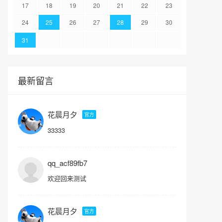
17
18
19
20
21
22
23
24
25
26
27
28
29
30
31
最新留言
花晨月夕
官方
33333
qq_acf89fb7
欢迎回来测试
花晨月夕
官方