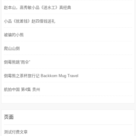
赵本山，高秀敏小品《送水工》真经典
小品《就差钱》赵四借钱送礼
被骗的小熊
爬山山倒
倒霉熊跳“雨伞”
倒霉熊之茶杯旅行记 Backkom Mug Travel
航拍中国 第4集 贵州
页面
测试付费文章