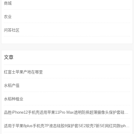
商城
农业
问答社区
文章
红富士苹果产地在哪里
水稻产值
水稻种植业
品胜iPhone12手机壳适用苹果11Pro Max透明防摔超薄摄像头保护套硅胶软壳mini外壳镜头全包男潮网红por新款女
适用于苹果8plus手机壳7P液态硅胶8保护套SE2软壳7新SE网红同款iphone全包防摔七保护壳八潮牌9抖音男简约女