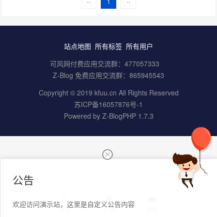
‹‹
1
››
站点地图
所有标签
所有用户
可风网付费应用交流群：
477057333
Z-Blog 免费应用交流群：
865945543
Copyright © 2019 kfuu.cn All Rights Reserved
苏ICP备16057876号-1
Powered by
Z-BlogPHP 1.7.3
公告
欢迎访问演示站，这里是自定义公告内容
搜索
文章
视频