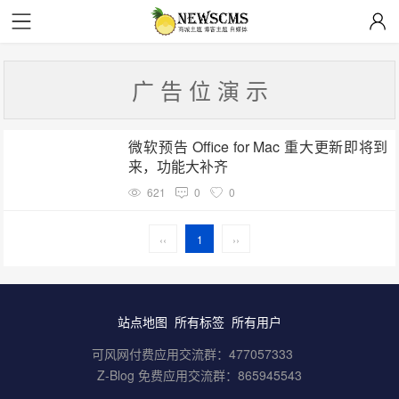
广 告 位 演 示
微软预告 Office for Mac 重大更新即将到
来，功能大补齐
621
0
0
‹‹
1
››
站点地图
所有标签
所有用户
可风网付费应用交流群：
477057333
Z-Blog 免费应用交流群：
865945543